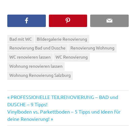
Bad mit WC
Bildergalerie Renovierung
Renovierung Bad und Dusche
Renovierung Wohnung
WC renovieren lassen
WC Renovierung
Wohnung renovieren lassen
Wohnung Renovierung Salzburg
Vorheriger
Beitragsnavigation
PROFESSIONELLE TEILRENOVIERUNG – BAD und
Beitrag:
DUSCHE – 9 Tipps!
Nächster
Vinylboden vs. Parkettboden – 5 Tipps und Ideen für
Beitrag:
deine Renovierung!