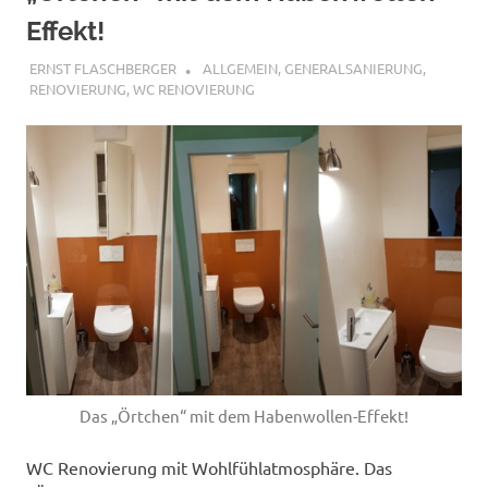
füllen
Effekt!
25. SEPTEMBER 2019
ERNST FLASCHBERGER
ALLGEMEIN
,
GENERALSANIERUNG
,
RENOVIERUNG
,
WC RENOVIERUNG
Das „Örtchen“ mit dem Habenwollen-Effekt!
WC Renovierung mit Wohlfühlatmosphäre. Das