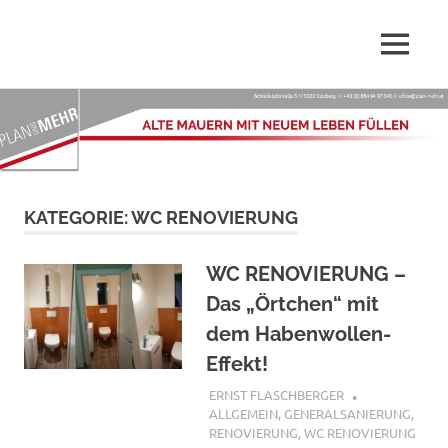
Wir,
MENÜ
Plan-
die
PLAN
Zum
Mehr.at
und
Inhalt
MEHR
springen
–
GmbH
sind
Dienstleister
Alte
KATEGORIE:
WC RENOVIERUNG
rund
ums
Mauern
Planen,
WC RENOVIERUNG –
Renovieren,
mit
Das „Örtchen“ mit
Sanieren
und
dem Habenwollen-
Innenarchitektur
neuem
Effekt!
Leben
25. SEPTEMBER 2019
ERNST FLASCHBERGER
ALLGEMEIN
,
GENERALSANIERUNG
,
RENOVIERUNG
,
WC RENOVIERUNG