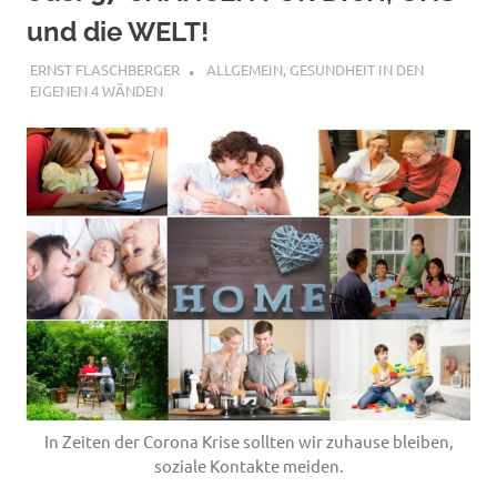
füllen
und die WELT!
27. MÄRZ 2020
ERNST FLASCHBERGER
ALLGEMEIN
,
GESUNDHEIT IN DEN
EIGENEN 4 WÄNDEN
In Zeiten der Corona Krise sollten wir zuhause bleiben,
soziale Kontakte meiden.