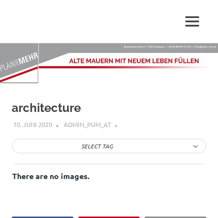
Wir,
MENÜ
Plan-
die
PLAN
Zum
Mehr.at
und
Inhalt
MEHR
springen
–
GmbH
sind
Dienstleister
Alte
architecture
rund
ums
Mauern
10. JUNI 2020
ADMIN_PUM_AT
Planen,
Renovieren,
mit
SELECT TAG
Sanieren
und
Innenarchitektur
neuem
There are no images.
Leben