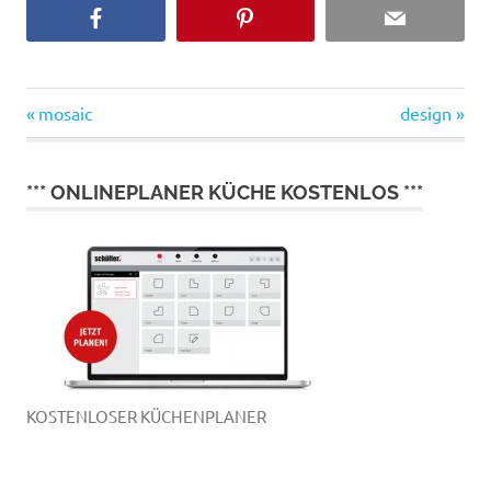
füllen
Vorheriger
Nächster
Beitragsnavigation
mosaic
design
Beitrag:
Beitrag:
*** ONLINEPLANER KÜCHE KOSTENLOS ***
KOSTENLOSER KÜCHENPLANER