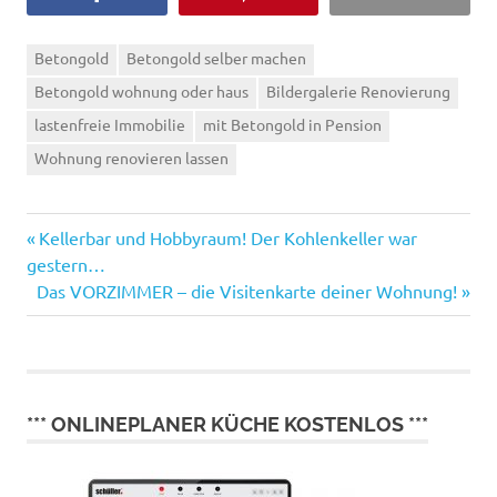
Betongold
Betongold selber machen
Betongold wohnung oder haus
Bildergalerie Renovierung
lastenfreie Immobilie
mit Betongold in Pension
Wohnung renovieren lassen
Vorheriger
Beitragsnavigation
Kellerbar und Hobbyraum! Der Kohlenkeller war
Beitrag:
gestern…
Nächster
Das VORZIMMER – die Visitenkarte deiner Wohnung!
Beitrag:
*** ONLINEPLANER KÜCHE KOSTENLOS ***