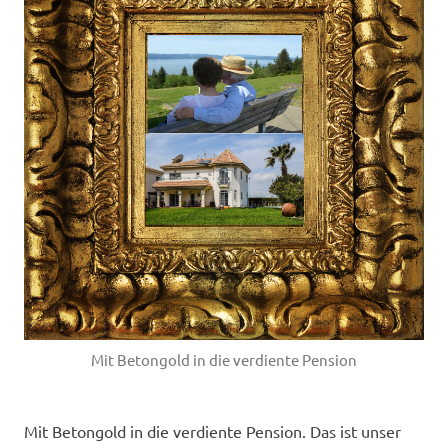
füllen
Mit Betongold in die verdiente Pension
Mit Betongold in die verdiente Pension. Das ist unser