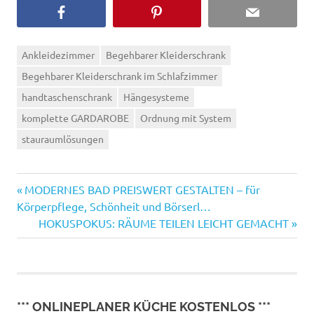
Ankleidezimmer
Begehbarer Kleiderschrank
Begehbarer Kleiderschrank im Schlafzimmer
handtaschenschrank
Hängesysteme
komplette GARDAROBE
Ordnung mit System
stauraumlösungen
Vorheriger
Beitragsnavigation
MODERNES BAD PREISWERT GESTALTEN – für
Beitrag:
Körperpflege, Schönheit und Börserl…
Nächster
HOKUSPOKUS: RÄUME TEILEN LEICHT GEMACHT
Beitrag:
*** ONLINEPLANER KÜCHE KOSTENLOS ***