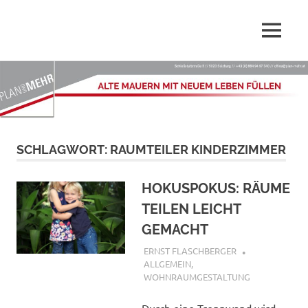
Wir,
MENÜ
Plan-
die
PLAN
Zum
Mehr.at
und
Inhalt
MEHR
springen
–
GmbH
sind
Dienstleister
Alte
SCHLAGWORT:
RAUMTEILER KINDERZIMMER
rund
ums
Mauern
Planen,
HOKUSPOKUS: RÄUME
Renovieren,
mit
TEILEN LEICHT
Sanieren
und
GEMACHT
Innenarchitektur
neuem
24. APRIL 2017
ERNST FLASCHBERGER
ALLGEMEIN
,
Leben
WOHNRAUMGESTALTUNG