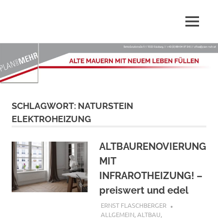
Wir,
MENÜ
Plan-
die
PLAN
Zum
Mehr.at
und
Inhalt
MEHR
springen
–
GmbH
sind
Dienstleister
Alte
SCHLAGWORT:
NATURSTEIN
rund
ums
ELEKTROHEIZUNG
Mauern
Planen,
Renovieren,
ALTBAURENOVIERUNG
mit
Sanieren
und
MIT
Innenarchitektur
neuem
INFRAROTHEIZUNG! –
preiswert und edel
Leben
17. JANUAR 2022
ERNST FLASCHBERGER
ALLGEMEIN
,
ALTBAU,