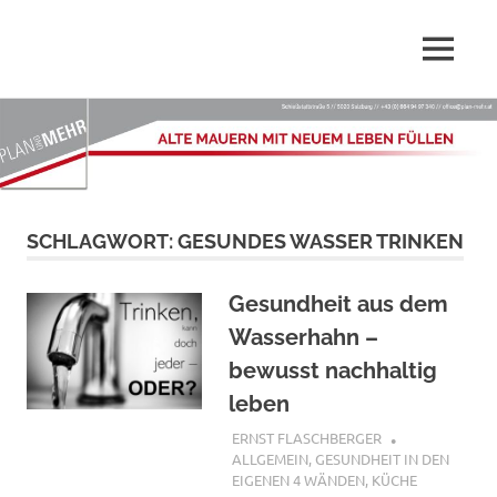
Wir,
MENÜ
Plan-
die
PLAN
Zum
Mehr.at
und
Inhalt
MEHR
springen
–
GmbH
sind
Dienstleister
Alte
SCHLAGWORT:
GESUNDES WASSER TRINKEN
rund
ums
Mauern
Planen,
Gesundheit aus dem
Renovieren,
mit
Wasserhahn –
Sanieren
und
bewusst nachhaltig
Innenarchitektur
neuem
leben
Leben
19. FEBRUAR 2022
ERNST FLASCHBERGER
ALLGEMEIN
,
GESUNDHEIT IN DEN
EIGENEN 4 WÄNDEN
,
KÜCHE