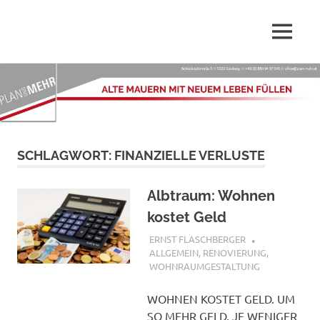
Wir,
MENÜ
Plan-
die
PLAN
Zum
Mehr.at
und
Inhalt
MEHR
springen
–
GmbH
sind
Dienstleister
Alte
SCHLAGWORT:
FINANZIELLE VERLUSTE
rund
ums
Mauern
Planen,
Albtraum: Wohnen
Renovieren,
mit
kostet Geld
Sanieren
und
8. APRIL 2017
ERNST FLASCHBERGER
Innenarchitektur
neuem
ALLGEMEIN
,
RENOVIERUNG
,
WOHNRAUMGESTALTUNG
Leben
WOHNEN KOSTET GELD. UM
SO MEHR GELD, JE WENIGER