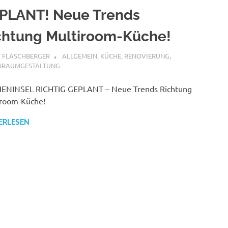
PLANT! Neue Trends
chtung Multiroom-Küche!
EPTEMBER 2021
T FLASCHBERGER
ALLGEMEIN
,
KÜCHE
,
RENOVIERUNG
,
RAUMGESTALTUNG
ENINSEL RICHTIG GEPLANT – Neue Trends Richtung
iroom-Küche!
ERLESEN