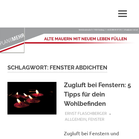
Wir,
MENÜ
Plan-
die
PLAN
Zum
Mehr.at
und
Inhalt
MEHR
springen
–
GmbH
sind
Dienstleister
Alte
SCHLAGWORT:
FENSTER ABDICHTEN
rund
ums
Mauern
Planen,
Zugluft bei Fenstern: 5
Renovieren,
mit
Tipps für dein
Sanieren
und
Wohlbefinden
Innenarchitektur
neuem
29. MÄRZ 2017
ERNST FLASCHBERGER
ALLGEMEIN
,
FENSTER
Leben
Zugluft bei Fenstern und