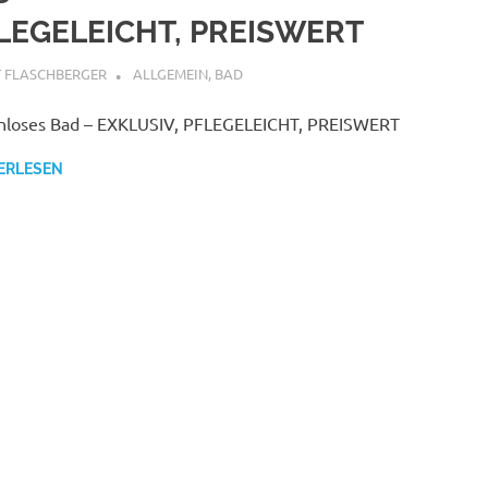
LEGELEICHT, PREISWERT
VEMBER 2018
T FLASCHBERGER
ALLGEMEIN
,
BAD
nloses Bad – EXKLUSIV, PFLEGELEICHT, PREISWERT
ERLESEN