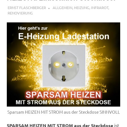
füllen
10. JUNI 2021
ERNST FLASCHBERGER
ALLGEMEIN
,
HEIZUNG, INFRAROT
,
RENOVIERUNG
Sparsam HEIZEN MIT STROM aus der Steckdose SINNVOLL
SPARSAM HEIZEN MIT STROM
aus der Steckdose
ist