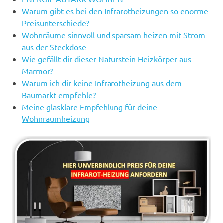
Warum gibt es bei den Infrarotheizungen so enorme
Preisunterschiede?
Wohnräume sinnvoll und sparsam heizen mit Strom
aus der Steckdose
Wie gefällt dir dieser Naturstein Heizkörper aus
Marmor?
Warum ich dir keine Infrarotheizung aus dem
Baumarkt empfehle?
Meine glasklare Empfehlung für deine
Wohnraumheizung