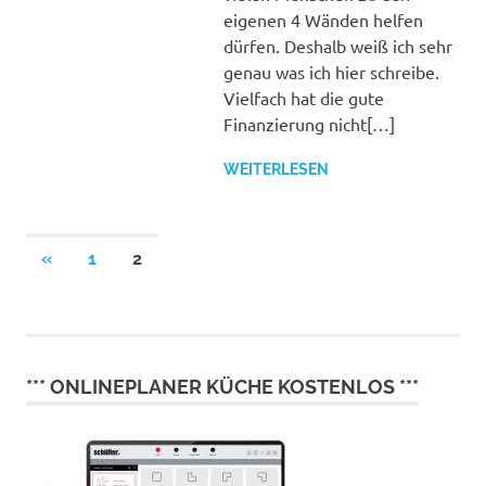
eigenen 4 Wänden helfen
dürfen. Deshalb weiß ich sehr
genau was ich hier schreibe.
Vielfach hat die gute
Finanzierung nicht[…]
WEITERLESEN
Seitennummerierung
VORHERIGE
«
1
2
BEITRÄGE
der
Beiträge
*** ONLINEPLANER KÜCHE KOSTENLOS ***