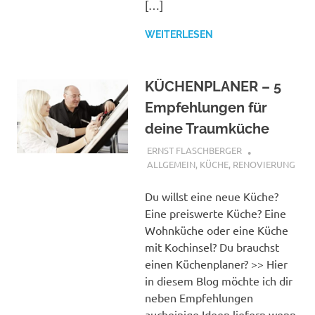
[…]
WEITERLESEN
KÜCHENPLANER – 5
Empfehlungen für
deine Traumküche
19. JUNI 2018
ERNST FLASCHBERGER
ALLGEMEIN
,
KÜCHE
,
RENOVIERUNG
Du willst eine neue Küche?
Eine preiswerte Küche? Eine
Wohnküche oder eine Küche
mit Kochinsel? Du brauchst
einen Küchenplaner? >> Hier
in diesem Blog möchte ich dir
neben Empfehlungen
aucheinige Ideen liefern wenn