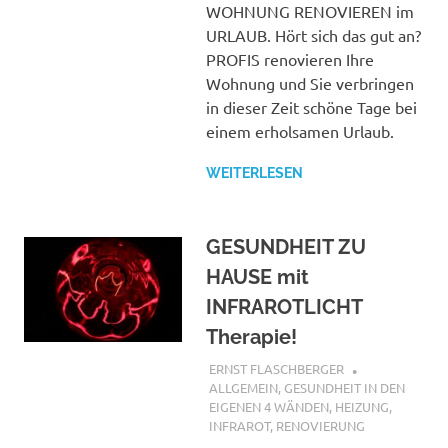
füllen
WOHNUNG RENOVIEREN im
URLAUB. Hört sich das gut an?
PROFIS renovieren Ihre
Wohnung und Sie verbringen
in dieser Zeit schöne Tage bei
einem erholsamen Urlaub.
WEITERLESEN
GESUNDHEIT ZU
HAUSE mit
INFRAROTLICHT
Therapie!
1. FEBRUAR 2019
ERNST FLASCHBERGER
ALLGEMEIN
,
GESUNDHEIT IN DEN
EIGENEN 4 WÄNDEN
,
HEIZUNG,
INFRAROT
,
RENOVIERUNG