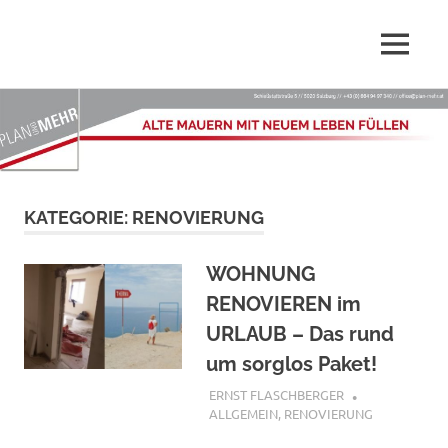
Wir,
MENÜ
Plan-
die
PLAN
Zum
Mehr.at
und
Inhalt
MEHR
springen
–
GmbH
sind
Dienstleister
Alte
KATEGORIE:
RENOVIERUNG
rund
ums
Mauern
Planen,
WOHNUNG
Renovieren,
mit
RENOVIEREN im
Sanieren
und
URLAUB – Das rund
Innenarchitektur
neuem
um sorglos Paket!
Leben
7. MÄRZ 2019
ERNST FLASCHBERGER
ALLGEMEIN
,
RENOVIERUNG