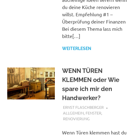
du deine Küche renovieren
willst. Empfehlung #1 –
Überprüfung deiner Finanzen
Bei diesem Thema lass mich
bitte[…]
WEITERLESEN
WENN TÜREN
KLEMMEN oder Wie
spare ich mir den
Handwerker?
22. JANUAR 2018
ERNST FLASCHBERGER
ALLGEMEIN
,
FENSTER
,
RENOVIERUNG
Wenn Türen klemmen hast du