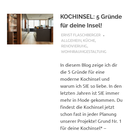
KOCHINSEL: 5 Gründe
für deine Insel!
2. MAI 2017
ERNST FLASCHBERGER
ALLGEMEIN
,
KÜCHE
,
RENOVIERUNG
,
WOHNRAUMGESTALTUNG
In diesem Blog zeige ich dir
die 5 Gründe für eine
moderne Kochinsel und
warum ich SIE so liebe. In den
letzten Jahren ist SIE immer
mehr in Mode gekommen. Du
findest die Kochinsel jetzt
schon fast in jeder Planung
unserer Projekte! Grund Nr. 1
für deine Kochinsel* –