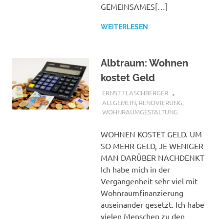
GEMEINSAMES[…]
WEITERLESEN
Albtraum: Wohnen
kostet Geld
8. APRIL 2017
ERNST FLASCHBERGER
ALLGEMEIN
,
RENOVIERUNG
,
WOHNRAUMGESTALTUNG
WOHNEN KOSTET GELD. UM
SO MEHR GELD, JE WENIGER
MAN DARÜBER NACHDENKT
Ich habe mich in der
Vergangenheit sehr viel mit
Wohnraumfinanzierung
auseinander gesetzt. Ich habe
vielen Menschen zu den