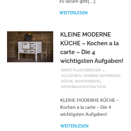
zu lassen gibt[…]
WEITERLESEN
KLEINE MODERNE
KÜCHE – Kochen a la
carte – Die 4
wichtigsten Aufgaben!
8. MAI 2017
ERNST FLASCHBERGER
ALLGEMEIN
,
GENERALSANIERUNG
,
KÜCHE
,
RENOVIERUNG
,
WOHNRAUMGESTALTUNG
KLEINE MODERNE KÜCHE –
Kochen a la carte – Die 4
wichtigsten Aufgaben!
WEITERLESEN