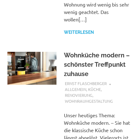
Wohnung wird wenig bis sehr
wenig geachtet. Das
wollen[…]
WEITERLESEN
Wohnküche modern –
schönster Treffpunkt
zuhause
19. AUGUST 2018
ERNST FLASCHBERGER
ALLGEMEIN
,
KÜCHE
,
RENOVIERUNG
,
WOHNRAUMGESTALTUNG
Unser heutiges Thema:
Wohnküche modern. – Sie hat
die klassische Küche schon
längst abgelöst. Vielerorts ist